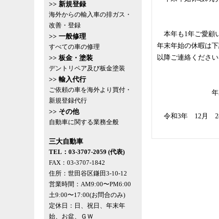
>> 新規登録
海外からの輸入車の排ガス・
改善・登録
本年も1年ご愛顧
>> 一般修理
年末年始の休暇は下
すべての車の修理
以降ご連絡ください
>> 板金・塗装
デントリペア及び板金塗装
>> 輸入代行
ご依頼の車を海外より買付・
年末年始
新規登録代行
>> その他
令和3年 12月 2
自動車に関する業務全般
三大自動車
TEL：03-3707-2059 (代表)
FAX：03-3707-1842
住所：世田谷区鎌田3-10-12
営業時間：AM9:00〜PM6:00
土9:00〜17:00(お問合のみ)
定休日：日、祝日、年末年
始、お盆、ＧＷ